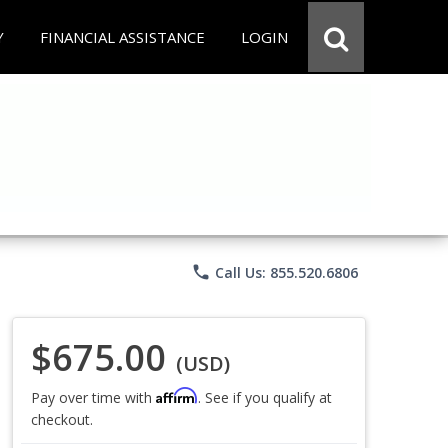
Y
FINANCIAL ASSISTANCE
LOGIN
phone
Call Us: 855.520.6806
$675.00
(USD)
Affirm
Pay over time with
. See if you qualify at
checkout.