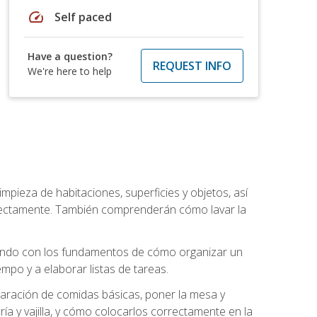
speed
Self paced
Have a question?
REQUEST INFO
We're here to help
mpieza de habitaciones, superficies y objetos, así
rrectamente. También comprenderán cómo lavar la
zando con los fundamentos de cómo organizar un
mpo y a elaborar listas de tareas.
eparación de comidas básicas, poner la mesa y
ría y vajilla, y cómo colocarlos correctamente en la