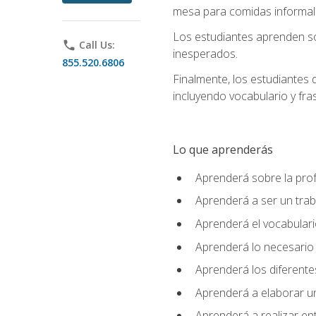
mesa para comidas informale
Los estudiantes aprenden so
phone
Call Us:
inesperados.
855.520.6806
Finalmente, los estudiantes 
incluyendo vocabulario y fras
Lo que aprenderás
Aprenderá sobre la profe
Aprenderá a ser un tra
Aprenderá el vocabulario
Aprenderá lo necesario 
Aprenderá los diferentes
Aprenderá a elaborar un
Aprenderá a realizar en