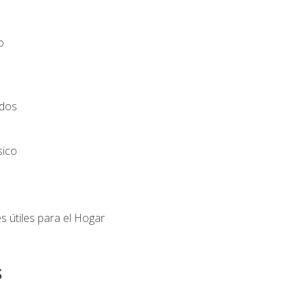
o
ados
sico
s útiles para el Hogar
s