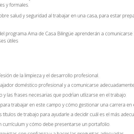
s y formales.
bre salud y seguridad al trabajar en una casa, para estar pre
del programa Ama de Casa Bilingüe aprenderán a comunicarse en 
es útiles
sión de la limpieza y el desarrollo profesional.
bajador doméstico profesional y a comunicarse adecuadament
 y las frases necesarias que podrìan utlizarse en el trabajo
para trabajar en este campo y cómo gestionar una carrera en e
 títulos de trabajo para ayudarle a decidir cuál es el más adec
 currículum y cómo debe presentarse un portafolio.
trevistas con confianza y a hacer las preguntas adecuadas.