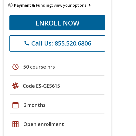
Payment & Funding:
view your options
ENROLL NOW
Call Us: 855.520.6806
phone
schedule
50 course hrs
Code ES-GES615
calendar_today
6 months
grid_on
Open enrollment