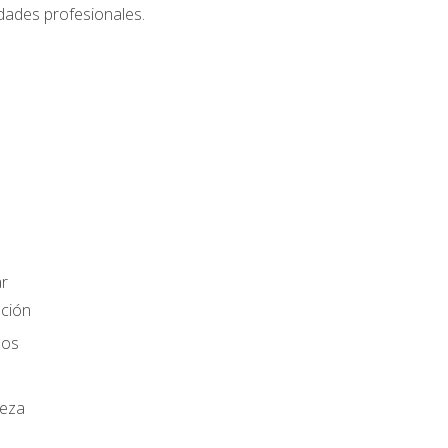
dades profesionales.
r
ación
los
ieza