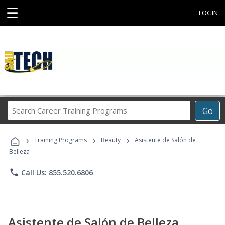
☰
LOGIN
Search
Go
Career
Training
›
›
›
Programs
Training Programs
Beauty
Asistente de Salón de
Belleza
phone
Call Us: 855.520.6806
Asistente de Salón de Belleza