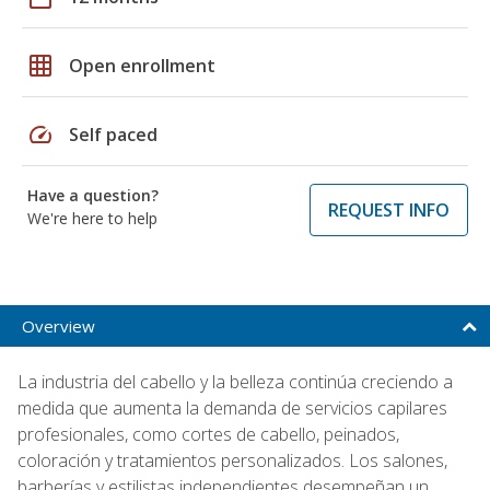
grid_on
Open enrollment
speed
Self paced
Have a question?
REQUEST INFO
We're here to help
Overview
La industria del cabello y la belleza continúa creciendo a
medida que aumenta la demanda de servicios capilares
profesionales, como cortes de cabello, peinados,
coloración y tratamientos personalizados. Los salones,
barberías y estilistas independientes desempeñan un