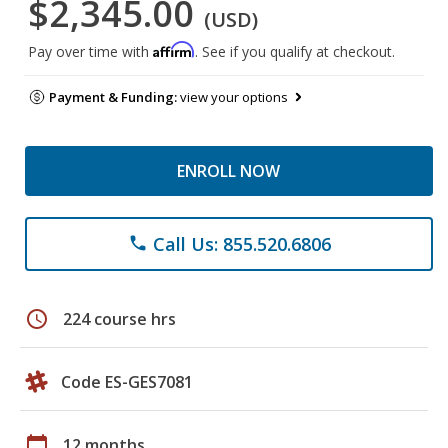
$2,345.00
(USD)
Affirm
Pay over time with
. See if you qualify at checkout.
Payment & Funding:
view your options
ENROLL NOW
Call Us: 855.520.6806
phone
schedule
224 course hrs
Code ES-GES7081
calendar_today
12 months